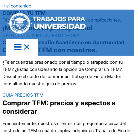
Ir al contenido
COMPRA TU TFM
Fácil, Rápido, Seguro y Legal. Aprueba sin complicaciones.
¡Mejoramos tu presupuesto!
CALCULA TU PRESUPUESTO AHORA
Convierte tu Desafío Académico en Oportunidad
Compra tu TFM con nosotros.
¿Te encuentras presionado por el tiempo o atrapado con tu
TFM? ¿Estás considerando la opción de Comprar un TFM?
Descubre el costo de comprar un Trabajo de Fin de Master
consultando nuestra guía de precios.
GUÍA PRECIOS TFM
Comprar TFM: precios y aspectos a
considerar
Frecuentemente, nuestros clientes nos preguntan acerca del
costo de un TFM o cuánto implica adquirir un Trabajo de Fin de